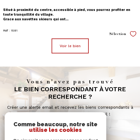
Situé à proximité du centre, accessible à pied, vous pourrez profiter en
toute tranquillité du village.
Grace aux navettes skieurs qui ont...
Réf : 1581
Sélection
Sél
voir le bien
Vous n'avez pas trouvé
LE BIEN CORRESPONDANT À VOTRE
RECHERCHE ?
Créer une alerte email et recevez les biens correspondants à
votre recherche dans votre boîte mail !
Comme beaucoup, notre site
utilise les cookies
créer l'alerte