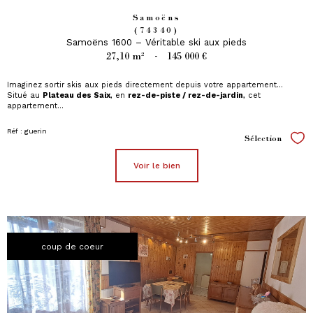
Samoëns
(74340)
Samoëns 1600 – Véritable ski aux pieds
27,10 m²
-
145 000 €
Imaginez sortir skis aux pieds directement depuis votre appartement…
Situé au
Plateau des Saix
, en
rez-de-piste / rez-de-jardin
, cet
appartement...
Réf : guerin
Sélection
Sél
voir le bien
coup de coeur