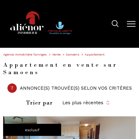
Agence immobiliére Taninges
Vente
Samoens
Appartement
Appartement en vente sur
Samoens
7
ANNONCE(S) TROUVÉE(S) SELON VOS CRITÈRES
Trier par
Les plus récentes
exclusif