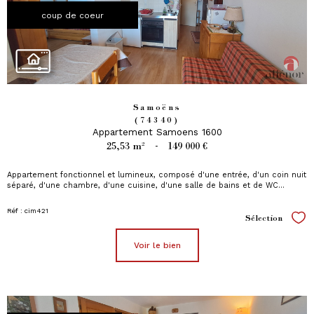
coup de coeur
Samoëns
(74340)
Appartement Samoens 1600
25,53 m²
-
149 000 €
Appartement fonctionnel et lumineux, composé d'une entrée, d'un coin nuit
séparé, d'une chambre, d'une cuisine, d'une salle de bains et de WC...
Réf : cim421
Sélection
Sél
voir le bien