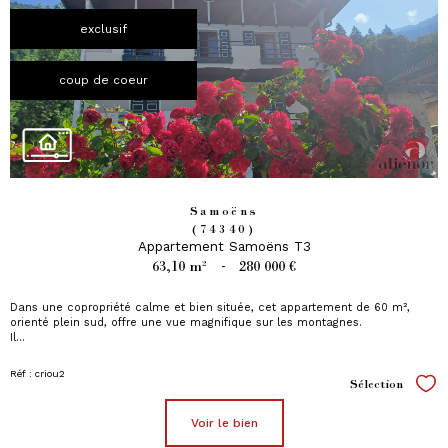
exclusif
coup de coeur
Samoëns
(74340)
Appartement Samoëns T3
63,10 m²
-
280 000 €
Dans une copropriété calme et bien située, cet appartement de 60 m²,
orienté plein sud, offre une vue magnifique sur les montagnes.
Il...
Réf : criou2
Sélection
Sél
voir le bien