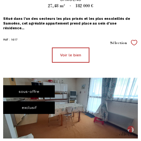
27,48 m²
-
182 000 €
Situé dans l’un des secteurs les plus prisés et les plus ensoleillés de
Samoëns, cet agréable appartement prend place au sein d’une
résidence...
Réf : 1617
Sélection
Sél
voir le bien
sous-offre
exclusif