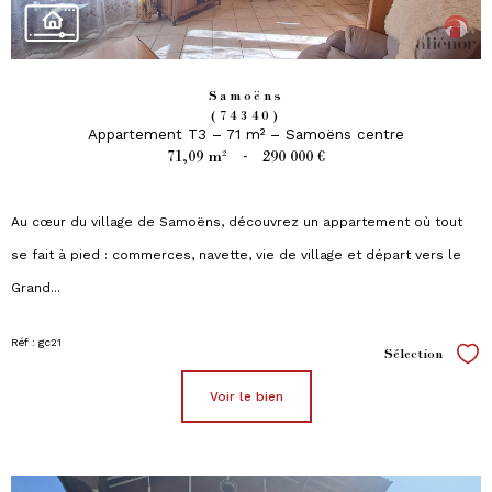
Samoëns
(74340)
Appartement T3 – 71 m² – Samoëns centre
71,09 m²
-
290 000 €
Au cœur du village de Samoëns, découvrez un appartement où tout
se fait à pied : commerces, navette, vie de village et départ vers le
Grand...
Réf : gc21
Sélection
Sél
voir le bien