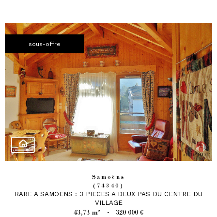
sous-offre
Samoëns
(74340)
RARE A SAMOENS : 3 PIECES A DEUX PAS DU CENTRE DU
VILLAGE
43,73 m²
-
320 000 €