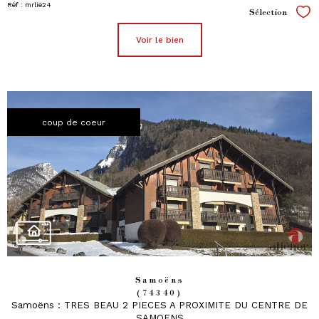
Réf : mrlie24
Sélection
Sél
voir le bien
coup de coeur
Samoëns
(74340)
Samoëns : TRES BEAU 2 PIECES A PROXIMITE DU CENTRE DE
SAMOENS