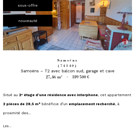
sous-offre
nouveauté
Samoëns
(74340)
Samoëns – T2 avec balcon sud, garage et cave
27,46 m²
-
189 500 €
Situé au
2ᵉ étage d’une résidence avec interphone
, cet appartement
2 pièces de 28,5 m²
bénéficie d’un
emplacement recherché
, à
proximité des...
Les...