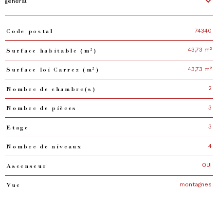
général
74340
Code postal
TRAD_PAMPERO_Caracteristique
Valeurs
43,73 m²
Surface habitable (m²)
43,73 m²
Surface loi Carrez (m²)
2
Nombre de chambre(s)
3
Nombre de pièces
3
Etage
4
Nombre de niveaux
OUI
Ascenseur
montagnes
Vue