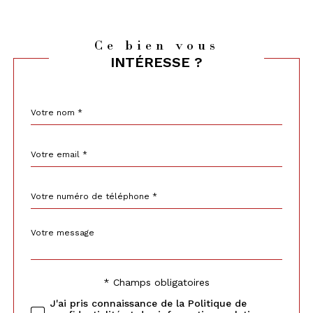
Ce bien vous
INTÉRESSE ?
Nom
Fieldset
*
par
défaut
email
*
Téléphone
*
Message
Fieldset
*
par
défaut
* Champs obligatoires
Validation
J'ai pris connaissance de la Politique de