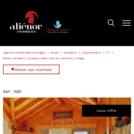
Agence immobiliére Taninges
Vente
Samoens
Appartement
T3
Rare a samoens 3 pieces a deux pas du centre du village
Retour aux résultats
Réf : 1581
sous-offre