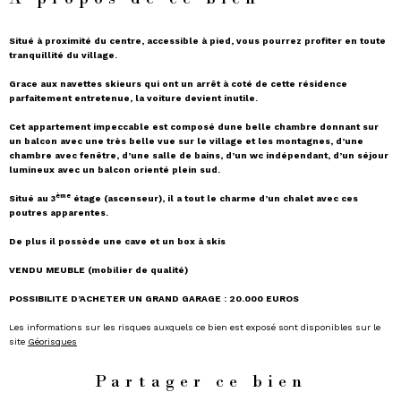
Situé à proximité du centre, accessible à pied, vous pourrez profiter en toute
tranquillité du village.
Grace aux navettes skieurs qui ont un arrêt à coté de cette résidence
parfaitement entretenue, la voiture devient inutile.
Cet appartement impeccable est composé dune belle chambre donnant sur
un balcon avec une très belle vue sur le village et les montagnes, d’une
chambre avec fenêtre, d’une salle de bains, d’un wc indépendant, d’un séjour
lumineux avec un balcon orienté plein sud.
ème
Situé au 3
étage (ascenseur), il a tout le charme d’un chalet avec ces
poutres apparentes.
De plus il possède une cave et un box à skis
VENDU MEUBLE (mobilier de qualité)
POSSIBILITE D’ACHETER UN GRAND GARAGE : 20.000 EUROS
Les informations sur les risques auxquels ce bien est exposé sont disponibles sur le
site
Géorisques
Partager ce bien