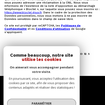
vous pouvez adresser une réclamation à la CNIL. Nous vous
informons de l’existence de la liste d'opposition au démarchage
téléphonique « Bloctel », sur laquelle vous pouvez vous inscrire ici :
https://www.bloctel.gouv.fr
. Dans le cadre de la protection des
Données personnelles, nous vous invitons à ne pas inscrire de
Données sensibles dans le champ de saisie libre.
Ce site est protégé par reCAPTCHA, les
Politiques de
Confidentialité
et es
Conditions d'utilisation
de Google
s'appliquent.
Ces biens peuvent vous
Comme beaucoup, notre site
INTÉRESSER
utilise les cookies
On aimerait vous accompagner pendant
votre visite.
En poursuivant, vous acceptez l'utilisation des
Se
cookies par ce site, afin de vous proposer des
contenus adaptés et réaliser des statistiques !
CONNECTER
espace propriétaire
PARAMÉTRER