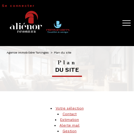
Se connecter
Espace
propriétaire
Espace syndic
Espace
Agence immobiliére Taninges
Plan du site
copropriétaire
Plan
DU SITE
Votre sélection
Contact
Estimation
Alerte mail
Gestion