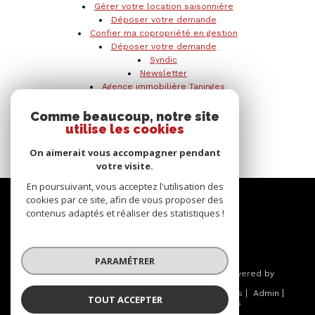
Gérer votre location saisonnière
Déposer votre demande
Confier ma copropriété en gestion
Déposer votre demande
Syndic
Newsletter
Agence immobilière Taninges
Nos agences
Annonces de ventes immobilières
Comme beaucoup, notre site
utilise les cookies
Toutes nos locations saisonnières
Nos biens vendus
On aimerait vous accompagner pendant
Programmes neufs
votre visite.
Nos liens
En poursuivant, vous acceptez l'utilisation des
Se
cookies par ce site, afin de vous proposer des
contenus adaptés et réaliser des statistiques !
CONNECTER
espace propriétaire
PARAMÉTRER
© 2026 | Tous droits réservés | Traduction powered by
Google |
Nos honoraires
Plan du site
Mentions légales
Admin
TOUT ACCEPTER
Partenaires
Politique RGPD
Cookies