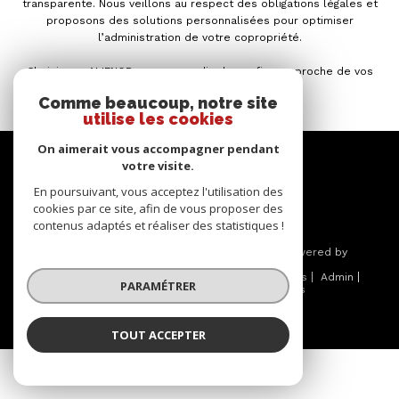
transparente. Nous veillons au respect des obligations légales et
proposons des solutions personnalisées pour optimiser
l’administration de votre copropriété.
Choisissez ALIENOR pour un syndic de confiance, proche de vos
intérêts et de vos besoins.
Comme beaucoup, notre site
utilise les cookies
On aimerait vous accompagner pendant
Se
votre visite.
CONNECTER
En poursuivant, vous acceptez l'utilisation des
cookies par ce site, afin de vous proposer des
espace propriétaire
contenus adaptés et réaliser des statistiques !
© 2026 | Tous droits réservés | Traduction powered by
Google |
Nos honoraires
Plan du site
Mentions légales
Admin
PARAMÉTRER
Partenaires
Politique RGPD
Cookies
TOUT ACCEPTER