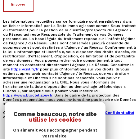
envoyer
Les informations recueillies sur ce formulaire sont enregistrées dans
un fichier informatisé par La Boite Immo agissant comme Sous-traitant
du traitement pour la gestion de la clientèle/prospects de l'Agence /
du Réseau qui reste Responsable du Traitement de vos Données
personnelles. La base légale du traitement repose sur l'intérêt légitime
de l'Agence / du Réseau. Elles sont conservées jusqu'à demande de
suppression et sont destinées à l'Agence / au Réseau. Conformément à
la loi « informatique et libertés », vous disposez des droits d’accès, de
rectification, d’effacement, d’opposition, de limitation et de portabilité
de vos données. Vous pouvez retirer votre consentement à tout
moment en contactant directement l’Agence / Le Réseau. Consultez le
site
https://cnil.fr/fr
pour plus d’informations sur vos droits. Si vous
estimez, après avoir contacté l'Agence / le Réseau, que vos droits «
Informatique et Libertés » ne sont pas respectés, vous pouvez
adresser une réclamation à la CNIL. Nous vous informons de
l’existence de la liste d'opposition au démarchage téléphonique «
Bloctel », sur laquelle vous pouvez vous inscrire ici :
https://www.bloctel.gouv.fr
. Dans le cadre de la protection des
Données personnelles, nous vous invitons à ne pas inscrire de Données
sensibles dans le champ de saisie libre.
Ce site est protégé par reCAPTCHA, les
Politiques de Confidentialité
Comme beaucoup, notre site
et es
Conditions d'utilisation
de Google s'appliquent.
utilise les cookies
On aimerait vous accompagner pendant
votre visite.