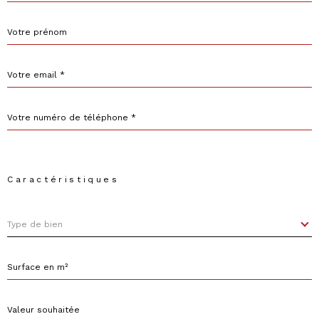
Prénom
Adresse
email
*
Téléphone
*
Caractéristiques
Type
Type de bien
de
bien
Surface
en
m²
Valeur
souhaitée