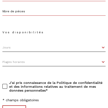
Nbre
de
pièces
Vos disponibilités
Jours
Jours
Plages
Plages horaires
horaires
J'ai pris connaissance de la Politique de confidentialité
Validation
et des informations relatives au traitement de mes
données personnelles*
* champs obligatoires