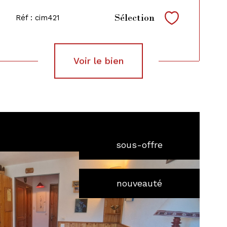
Sélection
Réf : cim421
Sélectionne
voir le bien
sous-offre
nouveauté