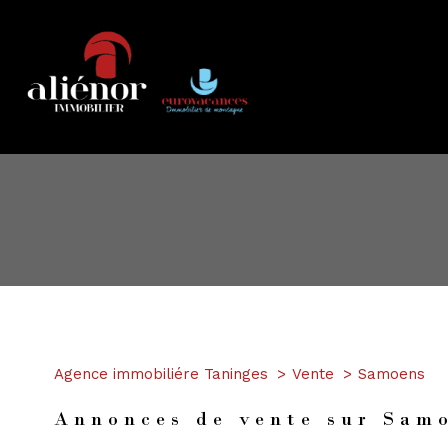
Type de bien
Agence immobiliére Taninges
Vente
Samoens
74340 - Samoëns
Annonces de vente sur Sam