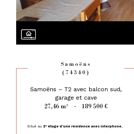
Samoëns
(74340)
Samoëns – T2 avec balcon sud,
garage et cave
27,46 m²
-
189 500 €
Situé au
2ᵉ étage d’une résidence avec interphone
,