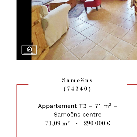
Samoëns
(74340)
Appartement T3 – 71 m² –
Samoëns centre
71,09 m²
-
290 000 €