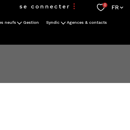
Langue
0
se connecter
FR
s neufs
Gestion
Syndic
Agences & contacts
espace propriétaire
grammes
Confier ma copropriété en gestion
re demande
Espace client
espace syndic
espace copropriétaire
filtrer
réinitialiser les
filtres