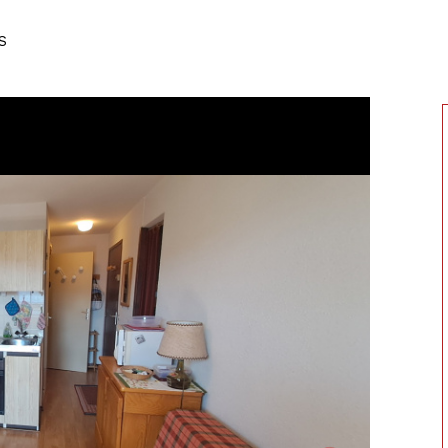
voir les
8
annonces
S