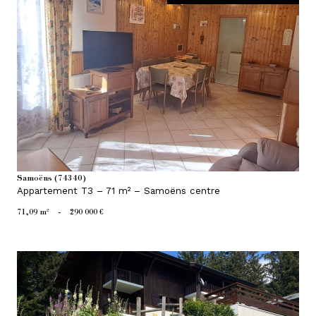
voir le bien
Samoëns (74340)
Appartement T3 – 71 m² – Samoëns centre
71,09 m²
-
290 000 €