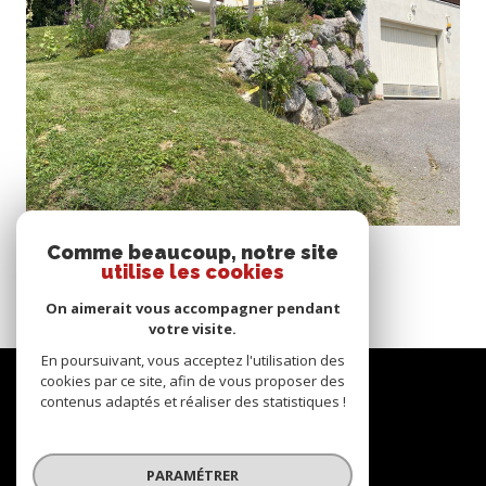
voir le bien
Taninges (74440)
Comme beaucoup, notre site
PRAZ DE LYS Appartement T3 AVEC PARKING
utilise les cookies
54,89 m²
-
320 000 €
On aimerait vous accompagner pendant
votre visite.
En poursuivant, vous acceptez l'utilisation des
Se
cookies par ce site, afin de vous proposer des
contenus adaptés et réaliser des statistiques !
CONNECTER
espace propriétaire
PARAMÉTRER