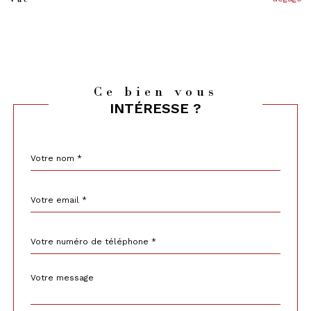
Ce bien vous
INTÉRESSE ?
Nom
Fieldset
*
par
défaut
email
*
Téléphone
*
Message
Fieldset
*
par
défaut