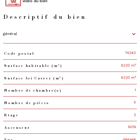
video du bien
Descriptif du bien
général
74340
Code postal
TRAD_PAMPERO_Caracteristique
Valeurs
63,10 m²
Surface habitable (m²)
63,10 m²
Surface loi Carrez (m²)
1
Nombre de chambre(s)
5
Nombre de pièces
2
Etage
NON
Ascenseur
dégagé
Vue