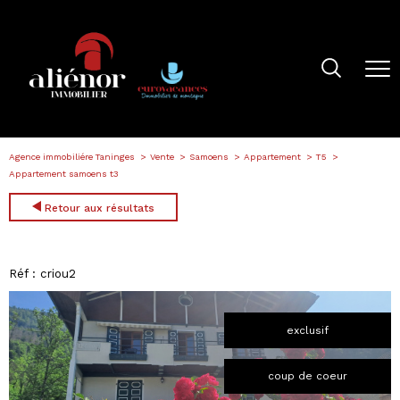
Agence immobiliére Taninges
Vente
Samoens
Appartement
T5
Appartement samoens t3
Retour aux résultats
Réf : criou2
exclusif
coup de coeur