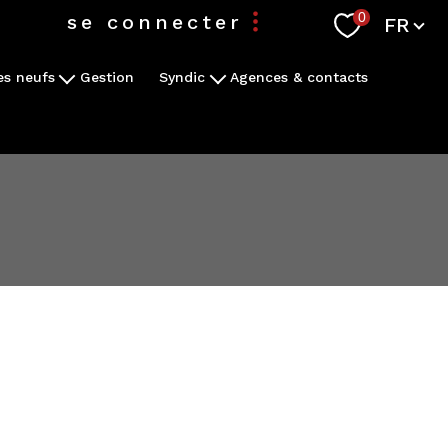
Langue
0
se connecter
FR
s neufs
Gestion
Syndic
Agences & contacts
espace propriétaire
grammes
Confier ma copropriété en gestion
re demande
Espace client
espace syndic
espace copropriétaire
filtrer
réinitialiser les
filtres