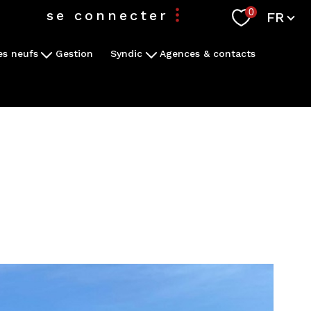
Langue
0
se connecter
FR
s neufs
Gestion
Syndic
Agences & contacts
espace propriétaire
grammes
Confier ma copropriété en gestion
re demande
Espace client
espace syndic
espace copropriétaire