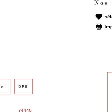
Nos 
sél
im
ier
DPE
74440