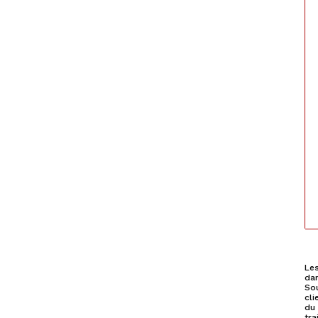
Les
dan
Sou
cli
du 
tra