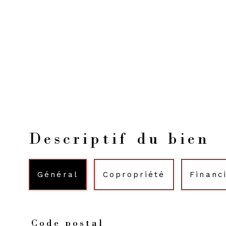
Descriptif du bien
général
copropriété
financ
Code postal
TRAD_PAMPERO_Caracteristique
Valeurs