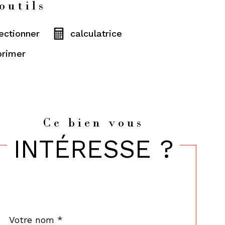
outils
ectionner
calculatrice
primer
Ce bien vous
INTÉRESSE ?
Nom
Fieldset
*