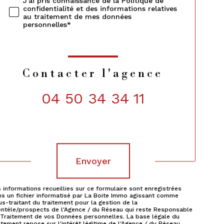
J'ai pris connaissance de la Politique de
confidentialité et des informations relatives
au traitement de mes données
personnelles*
Contacter l'agence
04 50 34 34 11
Validation
envoyer
 informations recueillies sur ce formulaire sont enregistrées
s un fichier informatisé par La Boite Immo agissant comme
s-traitant du traitement pour la gestion de la
entèle/prospects de l'Agence / du Réseau qui reste Responsable
Traitement de vos Données personnelles. La base légale du
itement repose sur l'intérêt légitime de l'Agence / du Réseau.