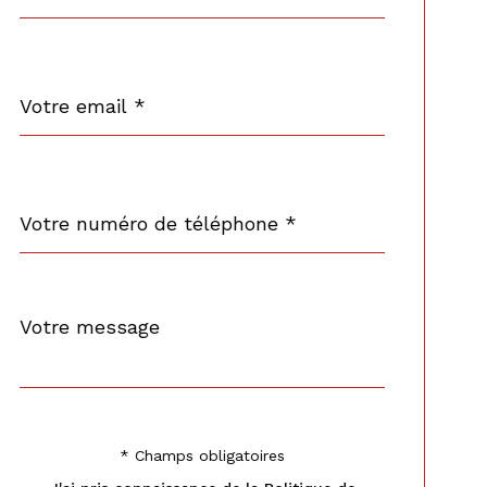
par
défaut
email
*
Téléphone
*
Message
Fieldset
*
par
défaut
* Champs obligatoires
Validation