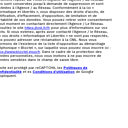
les sont conservées jusqu'à demande de suppression et sont
tinées à l'Agence / au Réseau. Conformément à la loi «
ormatique et libertés », vous disposez des droits d’accès, de
tification, d’effacement, d’opposition, de limitation et de
tabilité de vos données. Vous pouvez retirer votre consentement
out moment en contactant directement l’Agence / Le Réseau.
sultez le site
https://cnil.fr/fr
pour plus d’informations sur vos
its. Si vous estimez, après avoir contacté l'Agence / le Réseau,
 vos droits « Informatique et Libertés » ne sont pas respectés,
s pouvez adresser une réclamation à la CNIL. Nous vous
ormons de l’existence de la liste d'opposition au démarchage
éphonique « Bloctel », sur laquelle vous pouvez vous inscrire ici :
ps://www.bloctel.gouv.fr
. Dans le cadre de la protection des
nées personnelles, nous vous invitons à ne pas inscrire de
nées sensibles dans le champ de saisie libre.
 site est protégé par reCAPTCHA, les
Politiques de
fidentialité
et es
Conditions d'utilisation
de Google
ppliquent.