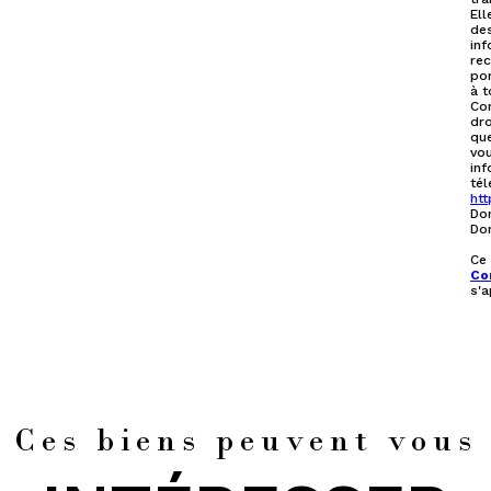
El
des
inf
rec
por
à t
Con
dro
que
vou
inf
tél
htt
Don
Don
Ce
Con
s'a
Ces biens peuvent vous