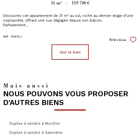
31 m²
-
119 700 €
Découvrez cet appartement de 31 m² au sol, niché au dernier étage d’une
copropriété, offrant une vue dégagée depuis son balcon.
Parfaitement...
Réf : 1561DJ
Sélection
Sél
voir le bien
Mais aussi
NOUS POUVONS VOUS PROPOSER
D'AUTRES BIENS
Duplex à vendre à Morillon
Duplex à vendre à Samoëns