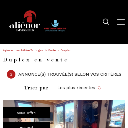
Agence immobiliére Taninges
Vente
Duplex
Duplex en vente
3
ANNONCE(S) TROUVÉE(S) SELON VOS CRITÈRES
Trier par
Les plus récentes
sous-offre
exclusif