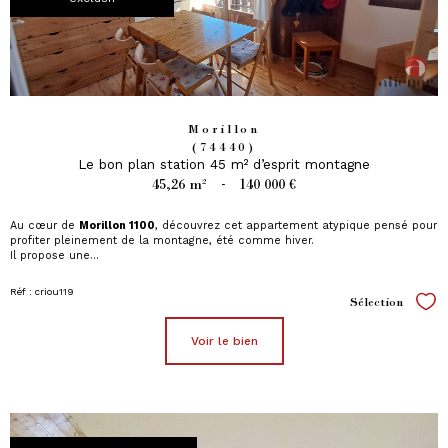
Morillon
(74440)
Le bon plan station 45 m² d’esprit montagne
45,26 m²
-
140 000 €
Au cœur de
Morillon 1100
, découvrez cet appartement atypique pensé pour
profiter pleinement de la montagne, été comme hiver.
Il propose une...
Réf : criou119
Sélection
Sél
voir le bien