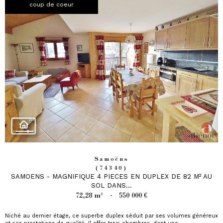
coup de coeur
Samoëns
(74340)
SAMOENS - MAGNIFIQUE 4 PIECES EN DUPLEX DE 82 M² AU
SOL DANS...
72,28 m²
-
550 000 €
Niché au dernier étage, ce superbe duplex séduit par ses volumes généreux