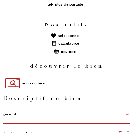
plus de partage
Nos outils
sélectionner
calculatrice
imprimer
découvrir le bien
video du bien
Descriptif du bien
général
74440
Code postal
TRAD_PAMPERO_Caracteristique
Valeurs