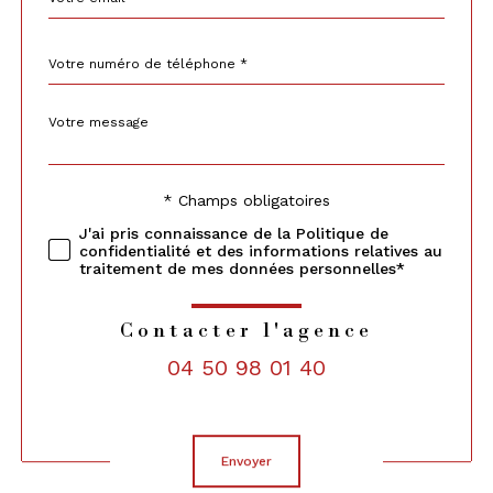
Téléphone
*
Message
Fieldset
*
par
défaut
* Champs obligatoires
Validation
J'ai pris connaissance de la Politique de
confidentialité et des informations relatives au
traitement de mes données personnelles*
Contacter l'agence
04 50 98 01 40
Validation
envoyer