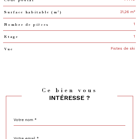
21,26 m²
Surface habitable (m²)
1
Nombre de pièces
1
Etage
Pistes de ski
Vue
Ce bien vous
INTÉRESSE ?
Nom
Fieldset
*
par
défaut
email
*