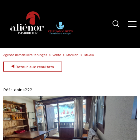
Agence immobiliére Taninges
Vente
Morillon
Studio
Retour aux résultats
Réf : doina222