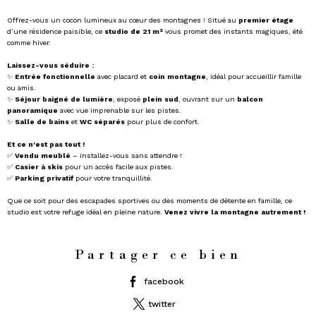
Offrez-vous un cocon lumineux au cœur des montagnes ! Situé au
premier étage
d’une résidence paisible, ce
studio de 21 m²
vous promet des instants magiques, été
comme hiver.
Laissez-vous séduire :
✨
Entrée fonctionnelle
avec placard et
coin montagne
, idéal pour accueillir famille
ou amis.
✨
Séjour baigné de lumière
, exposé
plein sud
, ouvrant sur un
balcon
panoramique
avec vue imprenable sur les pistes.
✨
Salle de bains
et
WC séparés
pour plus de confort.
Et ce n'est pas tout !
✅
Vendu meublé
– installez-vous sans attendre !
✅
Casier à skis
pour un accès facile aux pistes.
✅
Parking privatif
pour votre tranquillité.
Que ce soit pour des escapades sportives ou des moments de détente en famille, ce
studio est votre refuge idéal en pleine nature.
Venez vivre la montagne autrement !
Partager ce bien
facebook
twitter