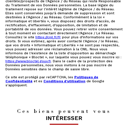
clientèle/prospects de l'Agence / du Réseau qui reste Responsable
du Traitement de vos Données personnelles. La base légale du
traitement repose sur l'intérêt légitime de l'Agence / du Réseau.
Elles sont conservées jusqu'à demande de suppression et sont
destinées à l'Agence / au Réseau. Conformément à la loi «
informatique et libertés », vous disposez des droits d’accès, de
rectification, d’effacement, d’opposition, de limitation et de
portabilité de vos données. Vous pouvez retirer votre consentement
à tout moment en contactant directement l’Agence / Le Réseau.
Consultez le site
https://cnil.fr/fr
pour plus d’informations sur vos
droits. Si vous estimez, après avoir contacté l'Agence / le Réseau,
que vos droits « Informatique et Libertés » ne sont pas respectés,
vous pouvez adresser une réclamation à la CNIL. Nous vous
informons de l’existence de la liste d'opposition au démarchage
téléphonique « Bloctel », sur laquelle vous pouvez vous inscrire ici :
https://www.bloctel.gouv.fr
. Dans le cadre de la protection des
Données personnelles, nous vous invitons à ne pas inscrire de
Données sensibles dans le champ de saisie libre.
Ce site est protégé par reCAPTCHA, les
Politiques de
Confidentialité
et es
Conditions d'utilisation
de Google
s'appliquent.
Ces biens peuvent vous
INTÉRESSER