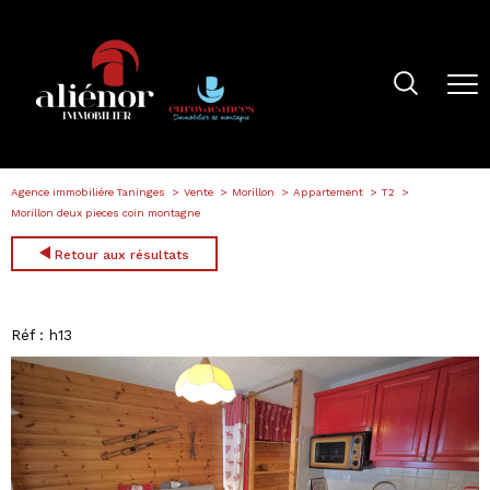
Agence immobiliére Taninges
Vente
Morillon
Appartement
T2
Morillon deux pieces coin montagne
Retour aux résultats
Réf : h13