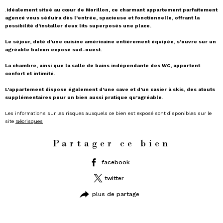
.
Idéalement situé au cœur de Morillon, ce charmant appartement parfaitement
agencé vous séduira dès l’entrée, spacieuse et fonctionnelle, offrant la
possibilité d’installer deux lits superposés une place.
Le séjour, doté d’une cuisine américaine entièrement équipée, s’ouvre sur un
agréable balcon exposé sud-ouest.
La chambre, ainsi que la salle de bains indépendante des WC, apportent
confort et intimité.
L’appartement dispose également d’une cave et d’un casier à skis, des atouts
supplémentaires pour un bien aussi pratique
qu’agréable
.
Les informations sur les risques auxquels ce bien est exposé sont disponibles sur le
site
Géorisques
Partager ce bien
facebook
twitter
plus de partage