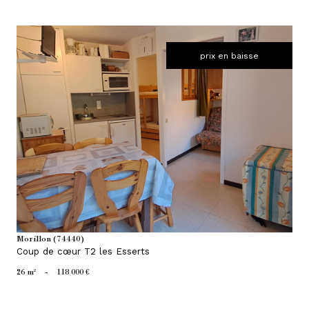
prix en baisse
voir le bien
Morillon (74440)
Coup de cœur T2 les Esserts
26 m²
-
118 000 €