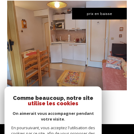
prix en baisse
voir le bien
Morillon (74440)
Comme beaucoup, notre site
Optimisation idéale : 2 espaces nuit séparés
utilise les cookies
24,06 m²
-
117 000 €
On aimerait vous accompagner pendant
votre visite.
En poursuivant, vous acceptez l'utilisation des
Se
cookies par ce site, afin de vous proposer des