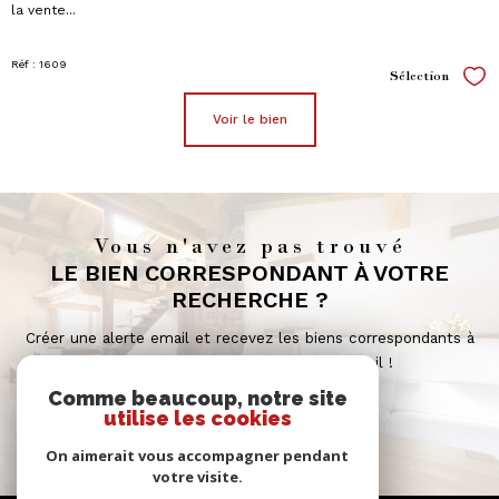
la vente...
Réf : 1609
Sélection
Sél
voir le bien
Vous n'avez pas trouvé
LE BIEN CORRESPONDANT À VOTRE
RECHERCHE ?
Créer une alerte email et recevez les biens correspondants à
votre recherche dans votre boîte mail !
Comme beaucoup, notre site
utilise les cookies
créer l'alerte
On aimerait vous accompagner pendant
votre visite.