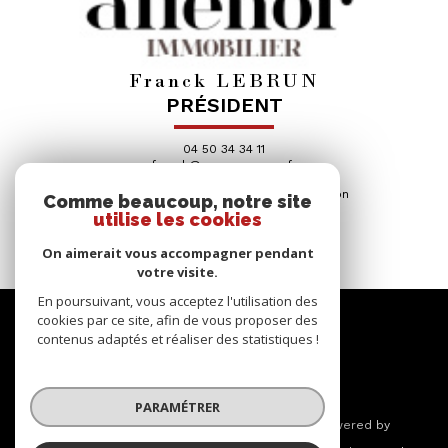
Franck LEBRUN
PRÉSIDENT
04 50 34 34 11
franck@eurovacances.fr
Agence de Taninges / Samoëns / Morillon
Comme beaucoup, notre site
utilise les cookies
On aimerait vous accompagner pendant
votre visite.
En poursuivant, vous acceptez l'utilisation des
Se
cookies par ce site, afin de vous proposer des
contenus adaptés et réaliser des statistiques !
CONNECTER
espace propriétaire
PARAMÉTRER
© 2026 | Tous droits réservés | Traduction powered by
Google |